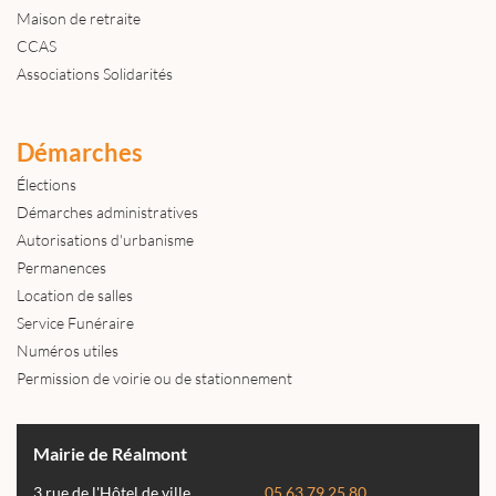
Maison de retraite
CCAS
Associations Solidarités
Démarches
Élections
Démarches administratives
Autorisations d'urbanisme
Permanences
Location de salles
Service Funéraire
Numéros utiles
Permission de voirie ou de stationnement
Mairie de Réalmont
3 rue de l'Hôtel de ville
05 63 79 25 80