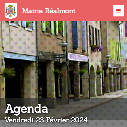
Aller
au
Mairie Réalmont
contenu
principal
:
Agenda
Vendredi 23 Février 2024