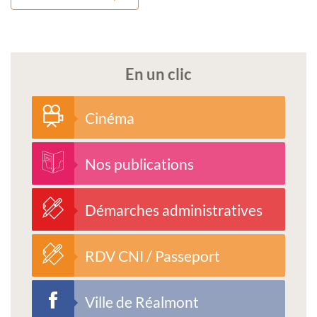
En un clic
Cinéma
Nos publications
Démarches administratives
RDV CNI / Passeport
Ville de Réalmont