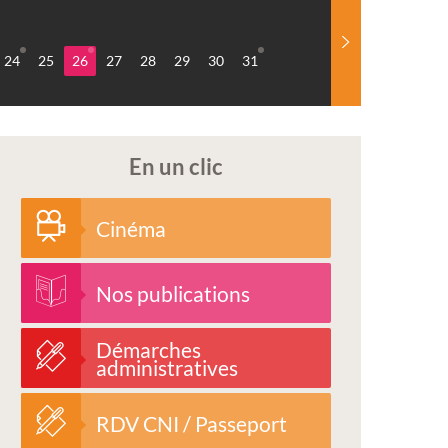
24
25
26
27
28
29
30
31
En un clic
Cinéma
Nos publications
Démarches
administratives
RDV CNI / Passeport