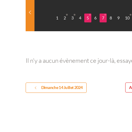
1
2
3
4
5
6
7
8
9
10
Il n'y a aucun évènement ce jour-là, essay
Dimanche 14 Juillet 2024
A