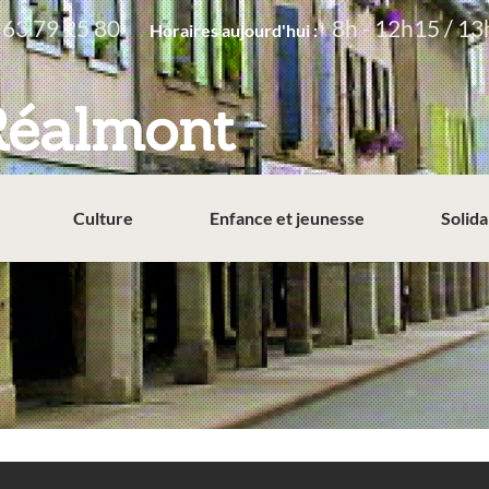
 63 79 25 80
8h - 12h15 / 13
Horaires aujourd'hui :
Réalmont
Culture
Enfance et jeunesse
Solida