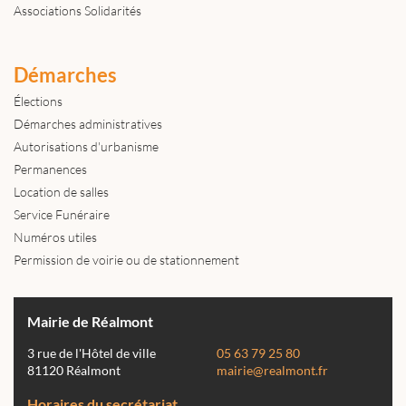
Associations Solidarités
Démarches
Élections
Démarches administratives
Autorisations d'urbanisme
Permanences
Location de salles
Service Funéraire
Numéros utiles
Permission de voirie ou de stationnement
Mairie de Réalmont
3 rue de l'Hôtel de ville
05 63 79 25 80
81120 Réalmont
mairie@realmont.fr
Horaires du secrétariat