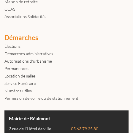
Maison de retraite
CCAS
Associations Solidarités
Démarches
Élections
Démarches administratives
Autorisations d'urbanisme
Permanences
Location de salles
Service Funéraire
Numéros utiles
Permission de voirie ou de stationnement
Mairie de Réalmont
3 rue de l'Hôtel de ville
05 63 79 25 80