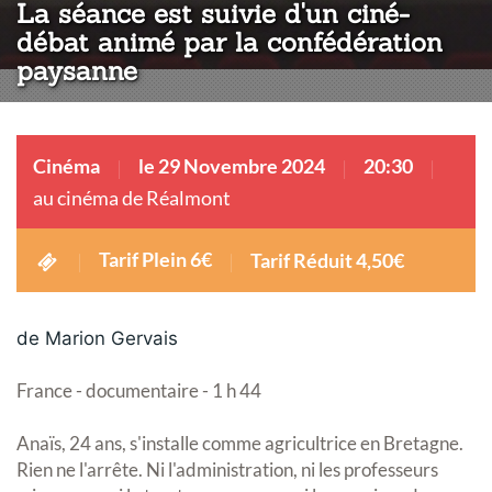
La séance est suivie d'un ciné-
débat animé par la confédération
paysanne
Cinéma
le 29 Novembre 2024
20:30
au cinéma de Réalmont
Tarif Plein 6€
Tarif Réduit 4,50€
de Marion Gervais
France - documentaire - 1 h 44
Anaïs, 24 ans, s'installe comme agricultrice en Bretagne.
Rien ne l'arrête. Ni l'administration, ni les professeurs