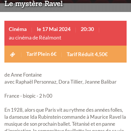
Le mystère Ravel
Cinéma
le 17 Mai 2024
20:30
au cinéma de Réalmont
Tarif Plein 6€
Tarif Réduit 4,50€
de Anne Fontaine
avec Raphaël Personnaz, Dora Tillier, Jeanne Balibar
France - biopic - 2 h 00
En 1928, alors que Paris vit au rythme des années folles,
la danseuse Ida Rubinstein commande à Maurice Ravel la
musique de son prochain ballet. Tétanisé et en panne
d’inspiration, le compositeur feuillette les pages de sa vie -