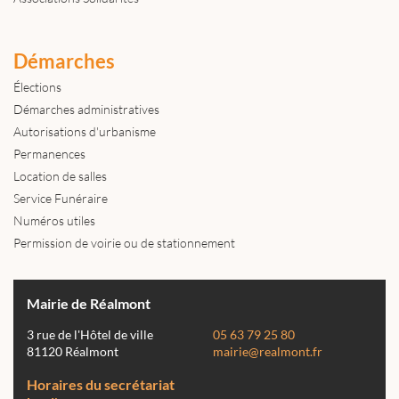
Démarches
Élections
Démarches administratives
Autorisations d'urbanisme
Permanences
Location de salles
Service Funéraire
Numéros utiles
Permission de voirie ou de stationnement
Mairie de Réalmont
3 rue de l'Hôtel de ville
05 63 79 25 80
81120 Réalmont
mairie@realmont.fr
Horaires du secrétariat