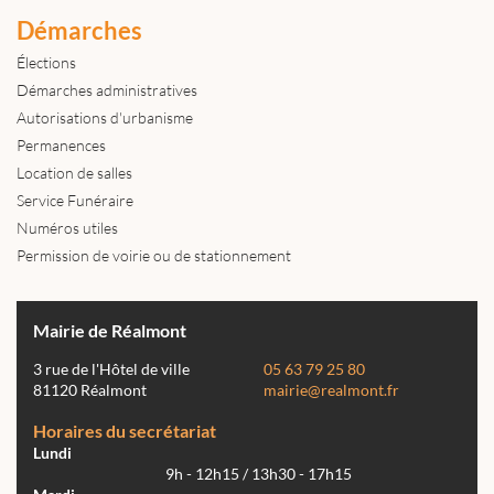
Démarches
Élections
Démarches administratives
Autorisations d'urbanisme
Permanences
Location de salles
Service Funéraire
Numéros utiles
Permission de voirie ou de stationnement
Mairie de Réalmont
3 rue de l'Hôtel de ville
05 63 79 25 80
81120 Réalmont
mairie@realmont.fr
Horaires du secrétariat
Lundi
9h - 12h15 / 13h30 - 17h15