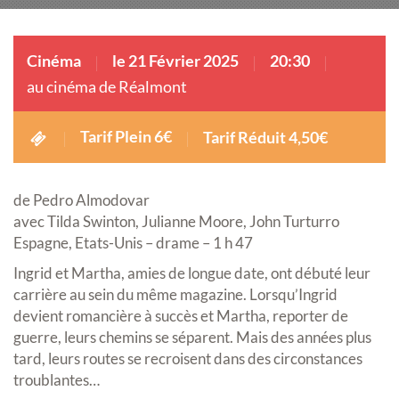
Cinéma
le 21 Février 2025
20:30
au cinéma de Réalmont
Tarif Plein 6€
Tarif Réduit 4,50€
de Pedro Almodovar
avec Tilda Swinton, Julianne Moore, John Turturro
Espagne, Etats-Unis – drame – 1 h 47
Ingrid et Martha, amies de longue date, ont débuté leur
carrière au sein du même magazine. Lorsqu’Ingrid
devient romancière à succès et Martha, reporter de
guerre, leurs chemins se séparent. Mais des années plus
tard, leurs routes se recroisent dans des circonstances
troublantes…