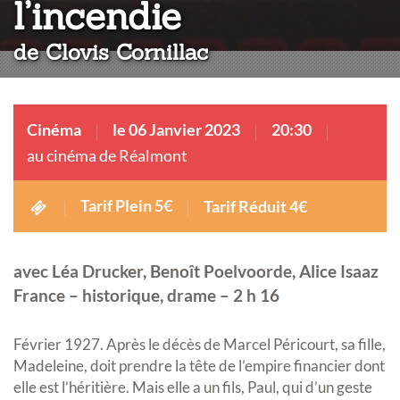
:
l’incendie
de Clovis Cornillac
Cinéma
le 06 Janvier 2023
20:30
au cinéma de Réalmont
Tarif Plein 5€
Tarif Réduit 4€
avec Léa Drucker, Benoît Poelvoorde, Alice Isaaz
France – historique, drame – 2 h 16
Février 1927. Après le décès de Marcel Péricourt, sa fille,
Madeleine, doit prendre la tête de l’empire financier dont
elle est l’héritière. Mais elle a un fils, Paul, qui d’un geste