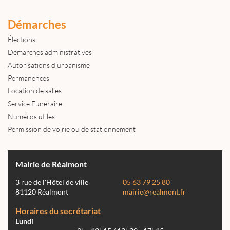
Démarches
Élections
Démarches administratives
Autorisations d'urbanisme
Permanences
Location de salles
Service Funéraire
Numéros utiles
Permission de voirie ou de stationnement
Mairie de Réalmont
3 rue de l'Hôtel de ville
05 63 79 25 80
81120 Réalmont
mairie@realmont.fr
Horaires du secrétariat
Lundi