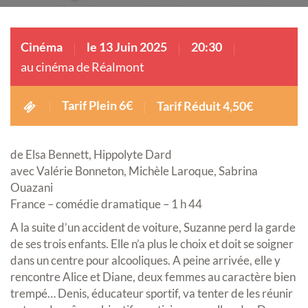
Cinéma
le 13 Juin 2025
20:30
au cinéma de Réalmont
Tarif Plein 6€
Tarif Réduit 4,50€
de Elsa Bennett, Hippolyte Dard
avec Valérie Bonneton, Michèle Laroque, Sabrina
Ouazani
France – comédie dramatique – 1 h 44
A la suite d’un accident de voiture, Suzanne perd la garde
de ses trois enfants. Elle n’a plus le choix et doit se soigner
dans un centre pour alcooliques. A peine arrivée, elle y
rencontre Alice et Diane, deux femmes au caractère bien
trempé… Denis, éducateur sportif, va tenter de les réunir