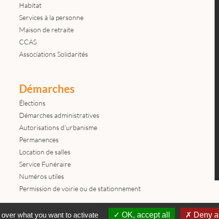
Habitat
Services à la personne
Maison de retraite
CCAS
Associations Solidarités
Démarches
Élections
Démarches administratives
Autorisations d'urbanisme
Permanences
Location de salles
Service Funéraire
Numéros utiles
Permission de voirie ou de stationnement
Contactez-nous
Mentions légales
© tous droits réservés Mairie de
 over what you want to activate
OK, accept all
Deny al