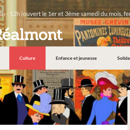
8h - 12h (ouvert le 1er et 3ème samedi du mois, fe
Réalmont
Culture
Enfance et jeunesse
Solida