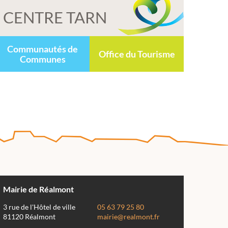
CENTRE TARN
Communautés de
Office du Tourisme
Communes
Mairie de Réalmont
3 rue de l'Hôtel de ville
05 63 79 25 80
81120 Réalmont
mairie@realmont.fr