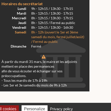
Horaires du secrétariat
Lundi
9h - 12h15 / 13h30 - 17h15
Mardi
8h - 12h15 / 13h30 - 17h15
Mercredi
8h - 12h15 / 13h30 - 17h15
Jeudi
8h - 12h15 / Fermé au public
Vendredi
8h - 12h15 / 13h30 - 16h30
Samedi
8h - 12h (ouvert le 1er et 3ème
samedi du mois, fermé juillet/août)
/ Fermé au public
Dimanche
Fermé
À partir du mardi 31 mars, le maire et les adjoints
mettent en place des permanences
afin de vous écouter et échanger sur vos
préoccupations.
- Tous les mardis de 17h à 19h
- Les 1er et 3e samedis du mois de 9h à 12h
 Réalmont 2024 -
Conception & Réalisation Web RK Création
l cookies
Personalize
Privacy policy