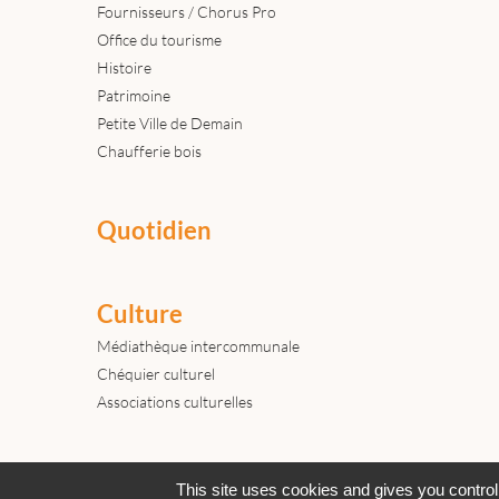
Fournisseurs / Chorus Pro
Office du tourisme
Histoire
Patrimoine
Petite Ville de Demain
Chaufferie bois
Quotidien
Culture
Médiathèque intercommunale
Chéquier culturel
Associations culturelles
Actualités
Archives
Agenda
This site uses cookies and gives you control