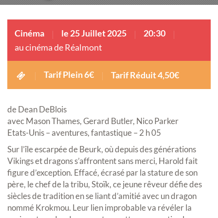
Cinéma
le 25 Juillet 2025
20:30
au cinéma de Réalmont
Tarif Plein 6€
Tarif Réduit 4,50€
de Dean DeBlois
avec Mason Thames, Gerard Butler, Nico Parker
Etats-Unis – aventures, fantastique – 2 h 05
Sur l’île escarpée de Beurk, où depuis des générations
Vikings et dragons s’affrontent sans merci, Harold fait
figure d’exception. Effacé, écrasé par la stature de son
père, le chef de la tribu, Stoïk, ce jeune rêveur défie des
siècles de tradition en se liant d’amitié avec un dragon
nommé Krokmou. Leur lien improbable va révéler la