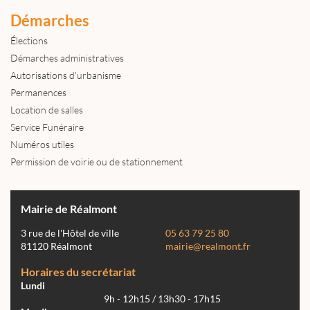
Démarches
Élections
Démarches administratives
Autorisations d'urbanisme
Permanences
Location de salles
Service Funéraire
Numéros utiles
Permission de voirie ou de stationnement
Mairie de Réalmont
3 rue de l'Hôtel de ville
05 63 79 25 80
81120 Réalmont
mairie@realmont.fr
Horaires du secrétariat
Lundi
9h - 12h15 / 13h30 - 17h15