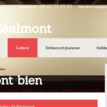
05 63 79 25 80
Standard :
Horaires aujourd
Réalmont
Culture
Enfance et jeunesse
Solida
 bien
nt bien
inéma de Réalmont