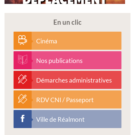
En un clic
Cinéma
Nos publications
Démarches administratives
RDV CNI / Passeport
Ville de Réalmont