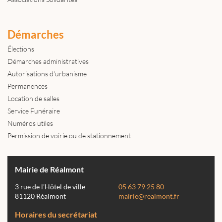
Démarches
Élections
Démarches administratives
Autorisations d'urbanisme
Permanences
Location de salles
Service Funéraire
Numéros utiles
Permission de voirie ou de stationnement
Mairie de Réalmont
3 rue de l'Hôtel de ville
05 63 79 25 80
81120 Réalmont
mairie@realmont.fr
Horaires du secrétariat