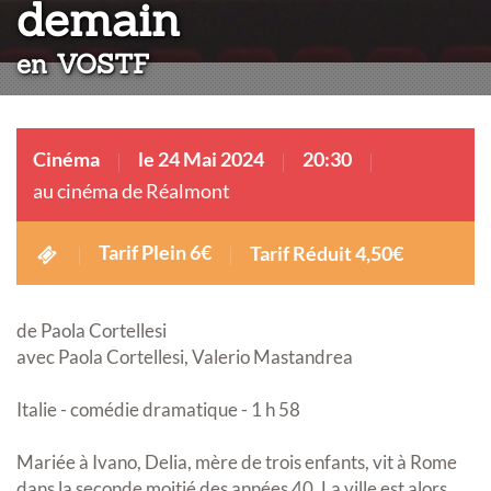
:
demain
en VOSTF
Cinéma
le 24 Mai 2024
20:30
au cinéma de Réalmont
Tarif Plein 6€
Tarif Réduit 4,50€
de Paola Cortellesi
avec Paola Cortellesi, Valerio Mastandrea
Italie - comédie dramatique - 1 h 58
Mariée à Ivano, Delia, mère de trois enfants, vit à Rome
dans la seconde moitié des années 40. La ville est alors