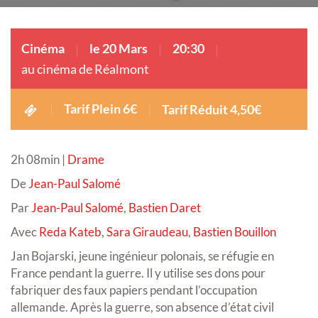
Cinéma
le 20 Mars
20:30
au cinéma de Réalmont
Tarif Plein 6€
Tarif Réduit 4,50€
2h 08min |
Drame
De
Jean-Paul Salomé
Par
Jean-Paul Salomé
,
Bastien Daret
Avec
Reda Kateb
,
Sara Giraudeau
,
Bastien Bouillon
Jan Bojarski, jeune ingénieur polonais, se réfugie en
France pendant la guerre. Il y utilise ses dons pour
fabriquer des faux papiers pendant l’occupation
allemande. Après la guerre, son absence d’état civil