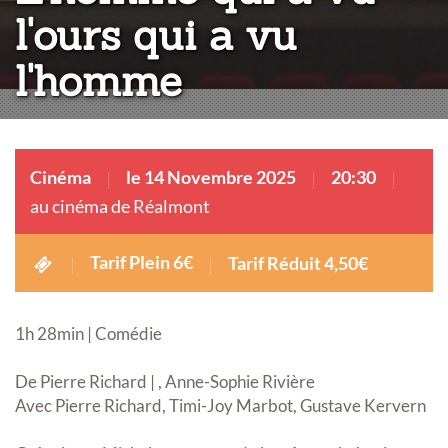
l'ours qui a vu
l'homme
Cinéma
le 14 Novembre 2025
20:30
au cinéma de Réalmont
Tarif Plein 6€
Tarif Réduit 4,50€
1h 28min | Comédie
De Pierre Richard | , Anne-Sophie Rivière
Avec Pierre Richard, Timi-Joy Marbot, Gustave Kervern