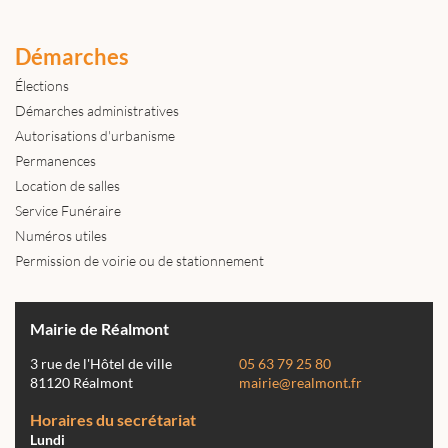
Démarches
Élections
Démarches administratives
Autorisations d'urbanisme
Permanences
Location de salles
Service Funéraire
Numéros utiles
Permission de voirie ou de stationnement
Mairie de Réalmont
3 rue de l'Hôtel de ville
05 63 79 25 80
81120 Réalmont
mairie@realmont.fr
Horaires du secrétariat
Lundi