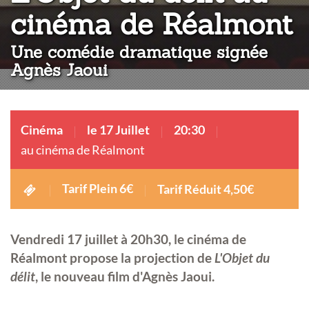
:
cinéma de Réalmont
Une comédie dramatique signée
Agnès Jaoui
Cinéma
le 17 Juillet
20:30
au cinéma de Réalmont
Tarif Plein 6€
Tarif Réduit 4,50€
Vendredi 17 juillet à 20h30, le cinéma de
Réalmont propose la projection de
L'Objet du
délit
, le nouveau film d'Agnès Jaoui.