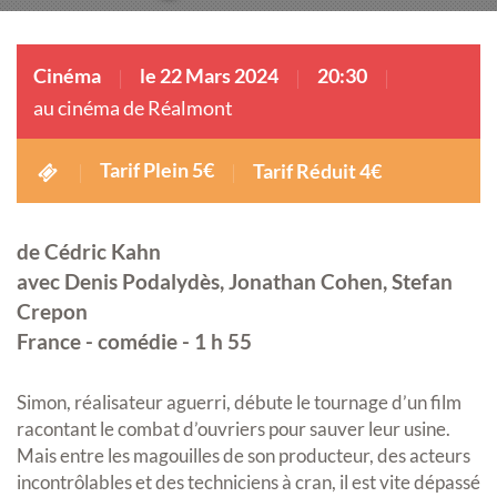
Cinéma
le 22 Mars 2024
20:30
au cinéma de Réalmont
Tarif Plein 5€
Tarif Réduit 4€
de Cédric Kahn
avec Denis Podalydès, Jonathan Cohen, Stefan
Crepon
France - comédie - 1 h 55
Simon, réalisateur aguerri, débute le tournage d’un film
racontant le combat d’ouvriers pour sauver leur usine.
Mais entre les magouilles de son producteur, des acteurs
incontrôlables et des techniciens à cran, il est vite dépassé