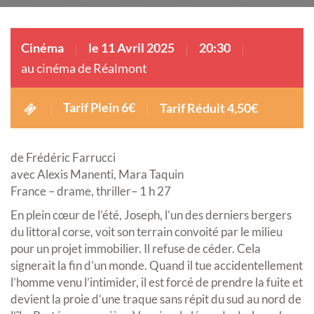
Cinéma
le 11 Avril 2025
20:30
au cinéma de Réalmont
Tarif Plein 6€
Tarif Réduit 4,50€
de Frédéric Farrucci
avec Alexis Manenti, Mara Taquin
France – drame, thriller– 1 h 27
En plein cœur de l’été, Joseph, l’un des derniers bergers
du littoral corse, voit son terrain convoité par le milieu
pour un projet immobilier. Il refuse de céder. Cela
signerait la fin d’un monde. Quand il tue accidentellement
l’homme venu l’intimider, il est forcé de prendre la fuite et
devient la proie d’une traque sans répit du sud au nord de