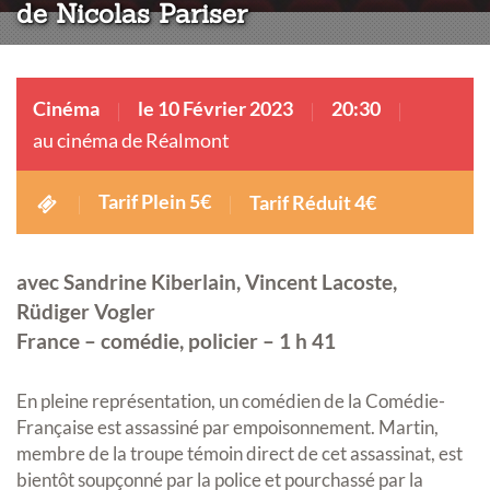
de Nicolas Pariser
Cinéma
le 10 Février 2023
20:30
au cinéma de Réalmont
Tarif Plein 5€
Tarif Réduit 4€
avec Sandrine Kiberlain, Vincent Lacoste,
Rüdiger Vogler
France – comédie, policier – 1 h 41
En pleine représentation, un comédien de la Comédie-
Française est assassiné par empoisonnement. Martin,
membre de la troupe témoin direct de cet assassinat, est
bientôt soupçonné par la police et pourchassé par la