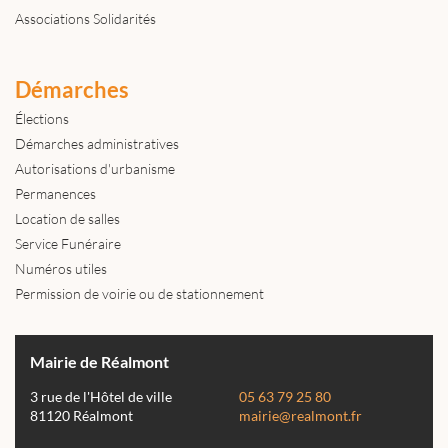
Associations Solidarités
Démarches
Élections
Démarches administratives
Autorisations d'urbanisme
Permanences
Location de salles
Service Funéraire
Numéros utiles
Permission de voirie ou de stationnement
Mairie de Réalmont
3 rue de l'Hôtel de ville
05 63 79 25 80
81120 Réalmont
mairie@realmont.fr