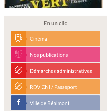
En un clic
Cinéma
Nos publications
Démarches administratives
RDV CNI / Passeport
Ville de Réalmont