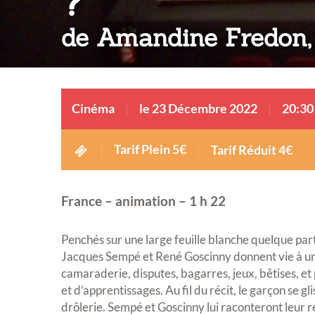
:
?
de Amandine Fredon,
Cinéma
le 23 Décembre 2022
20:30
Tarif Plein 5€
Tarif Réduit 4€
France – animation – 1 h 22
Penchés sur une large feuille blanche quelque pa
Jacques Sempé et René Goscinny donnent vie à un pe
camaraderie, disputes, bagarres, jeux, bêtises, et p
et d’apprentissages. Au fil du récit, le garçon se gli
drôlerie. Sempé et Goscinny lui raconteront leur re