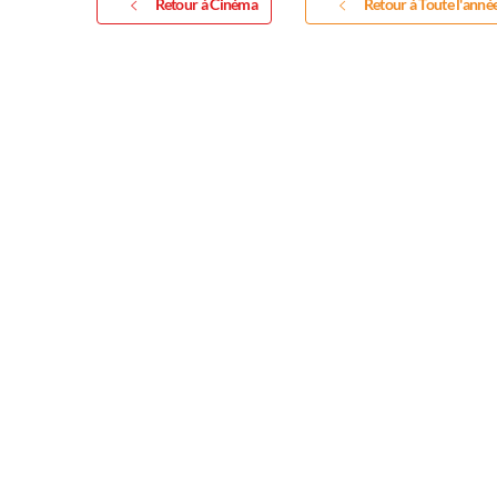
Retour à Cinéma
Retour à Toute l'anné
Exposition
Inscription Réal'Art 20
exposition de peintures,
sculptures et photos
Vous souhaitez exposer vos oeuvres lor
exposition annuelle ?