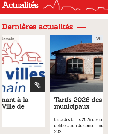
Actualités
Dernières actualités
Ville
Tarifs 2026 des services
Bulleti
municipaux
2026
Liste des tarifs 2026 des services municipaux,
Comme chaq
délibération du conseil municipal du 19 décembre
nouveau nu
2025
bulletin d’