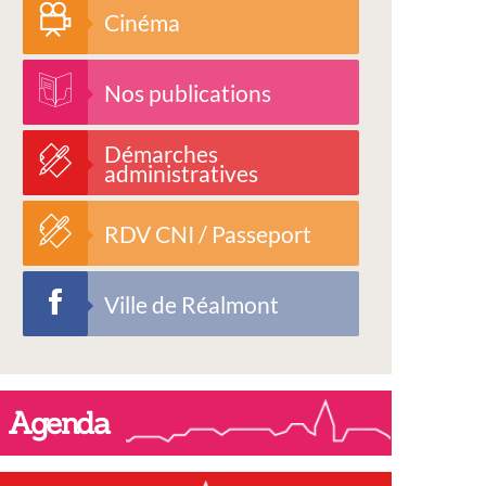
Cinéma
Nos publications
Démarches
administratives
RDV CNI / Passeport
Ville de Réalmont
Agenda