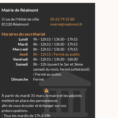
Mairie de Réalmont
3 rue de l'Hôtel de ville
05 63 79 25 80
81120 Réalmont
mairie@realmont.fr
Horaires du secrétariat
Lundi
9h - 12h15 / 13h30 - 17h15
Mardi
8h - 12h15 / 13h30 - 17h15
Mercredi
8h - 12h15 / 13h30 - 17h15
Jeudi
8h - 12h15 / Fermé au public
Vendredi
8h - 12h15 / 13h30 - 16h30
Samedi
8h - 12h (ouvert le 1er et 3ème
samedi du mois, fermé juillet/août)
/ Fermé au public
Dimanche
Fermé
À partir du mardi 31 mars, le maire et les adjoints
mettent en place des permanences
afin de vous écouter et échanger sur vos
préoccupations.
- Tous les mardis de 17h à 19h