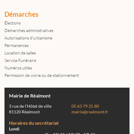
Démarches
Élections
Démarches administratives
Autorisations d'urbanisme
Permanences
Location de salles
Service Funéraire
Numéros utiles
Permission de voirie ou de stationnement
Mairie de Réalmont
3 rue de l'Hôtel de ville
05 63 79 25 80
81120 Réalmont
mairie@realmont.fr
Horaires du secrétariat
Lundi