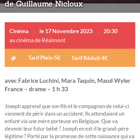
de Guillaume Nicloux
Cinéma
le 17 Novembre 2023
20:30
au cinéma de Réalmont
Tarif Plein 5€
Tarif Réduit 4€
avec Fabrice Luchini, Mara Taquin, Maud Wyler
France – drame – 1 h 33
Joseph apprend que son fils et le compagnon de celui-ci
viennent de périr dans un accident. Ils attendaient un
enfant via une mère porteuse en Belgique. Que va
devenir leur futur bébé ? Joseph en est-il le grand-père
légitime ? Porté par la promesse de cette naissance qui va