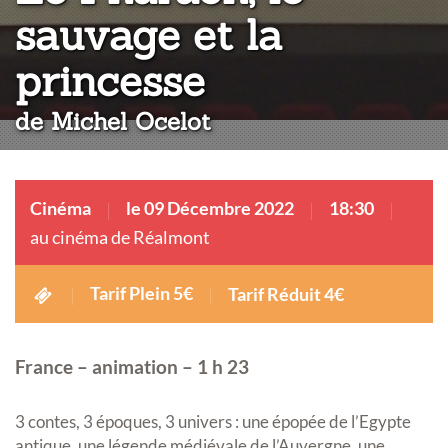
sauvage et la
:
princesse
de Michel Ocelot
Cinéma
le 09 Décembre 2022
18:30
au cinéma de Réalmont
Tarif Plein 5€
Tarif Réduit 4€
France – animation – 1 h 23
3 contes, 3 époques, 3 univers : une épopée de l’Egypte
antique, une légende médiévale de l’Auvergne, une