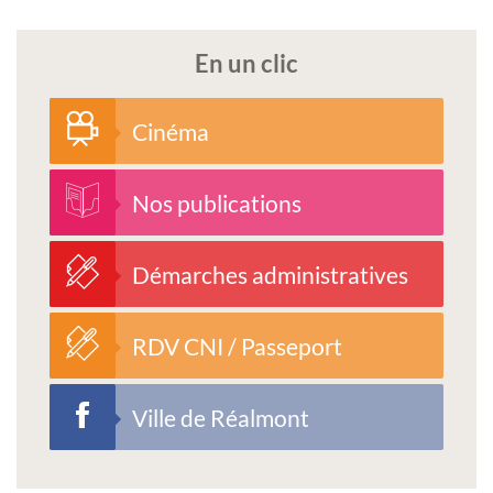
En un clic
Cinéma
Nos publications
Démarches administratives
RDV CNI / Passeport
Ville de Réalmont