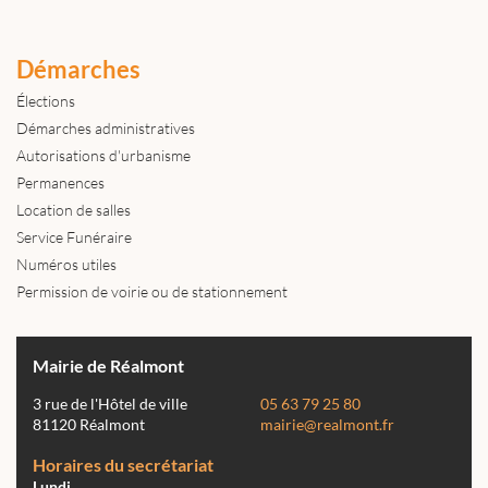
Démarches
Élections
Démarches administratives
Autorisations d'urbanisme
Permanences
Location de salles
Service Funéraire
Numéros utiles
Permission de voirie ou de stationnement
Mairie de Réalmont
3 rue de l'Hôtel de ville
05 63 79 25 80
81120 Réalmont
mairie@realmont.fr
Horaires du secrétariat
Lundi