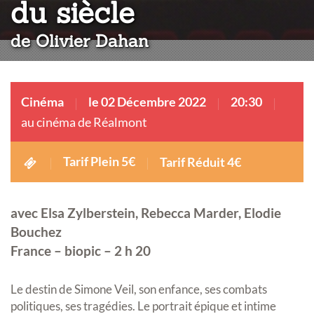
:
du siècle
de Olivier Dahan
Cinéma
le 02 Décembre 2022
20:30
au cinéma de Réalmont
Tarif Plein 5€
Tarif Réduit 4€
avec Elsa Zylberstein, Rebecca Marder, Elodie
Bouchez
France – biopic – 2 h 20
Le destin de Simone Veil, son enfance, ses combats
politiques, ses tragédies. Le portrait épique et intime