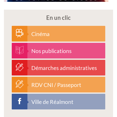
En un clic
Cinéma
Nos publications
Démarches administratives
RDV CNI / Passeport
Ville de Réalmont