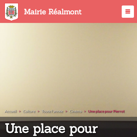
Aller
au
Mairie Réalmont
contenu
principal
Accueil
Culture
Toute l'année
Cinéma
Une place pour Pierrot
Une place pour