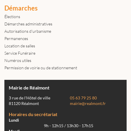
Démarches
Élections
Démarches administratives
Autorisations d'urbanisme
Permanences
Location de salles
Service Funéraire
Numéros utiles
Permission de voirie ou de stationnement
Mairie de Réalmont
3 rue de l'Hôtel de ville
05 63 79 25 80
81120 Réalmont
mairie@realmont.fr
Horaires du secrétariat
Lundi
9h - 12h15 / 13h30 - 17h15