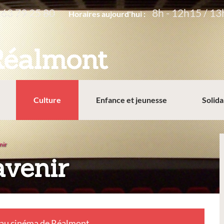
 63 79 25 80
8h - 12h15 / 13
Horaires aujourd'hui :
Réalmont
Culture
Enfance et jeunesse
Solida
nir
avenir
au cinéma de Réalmont