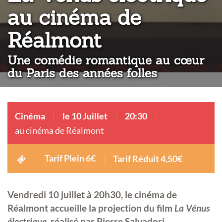
au cinéma de
:
Réalmont
Une comédie romantique au cœur
du Paris des années folles
Cinéma
le 10 Juillet
20:30
au cinéma de Réalmont
Tarif Plein 6€
Tarif Réduit 4,50€
Vendredi 10 juillet à 20h30, le cinéma de
Réalmont accueille la projection du film
La Vénus
électrique
, réalisé par Pierre Salvadori.