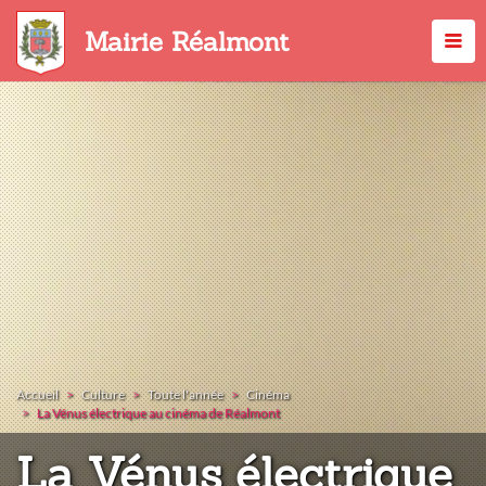
Aller
au
Mairie Réalmont
contenu
principal
Accueil
Culture
Toute l'année
Cinéma
La Vénus électrique au cinéma de Réalmont
La Vénus électrique