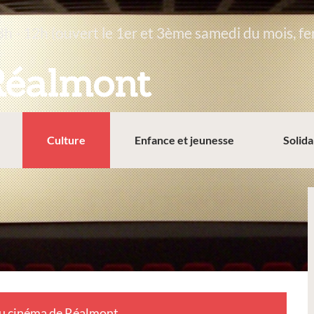
8h - 12h (ouvert le 1er et 3ème samedi du mois, fe
Réalmont
Culture
Enfance et jeunesse
Solida
u cinéma de Réalmont