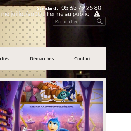
05 63 79 25 80
Standard :
rmé juillet/août) / Fermé au public
rités
Démarches
Contact
Permission de voirie ou de stationnement