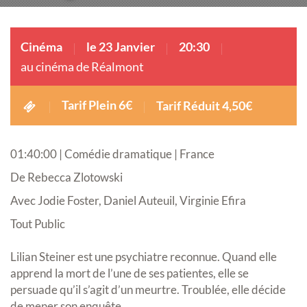
Cinéma
le 23 Janvier
20:30
au cinéma de Réalmont
Tarif Plein 6€
Tarif Réduit 4,50€
01:40:00 | Comédie dramatique | France
De Rebecca Zlotowski
Avec Jodie Foster, Daniel Auteuil, Virginie Efira
Tout Public
Lilian Steiner est une psychiatre reconnue. Quand elle
apprend la mort de l’une de ses patientes, elle se
persuade qu’il s’agit d’un meurtre. Troublée, elle décide
de mener son enquête.