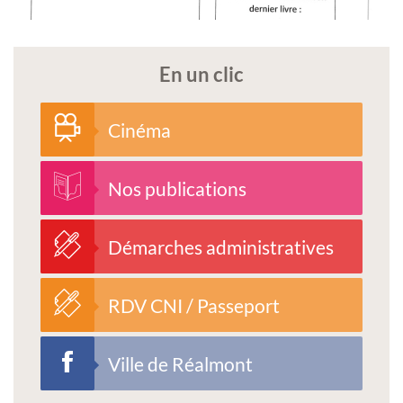
En un clic
Cinéma
Nos publications
Démarches administratives
RDV CNI / Passeport
Ville de Réalmont