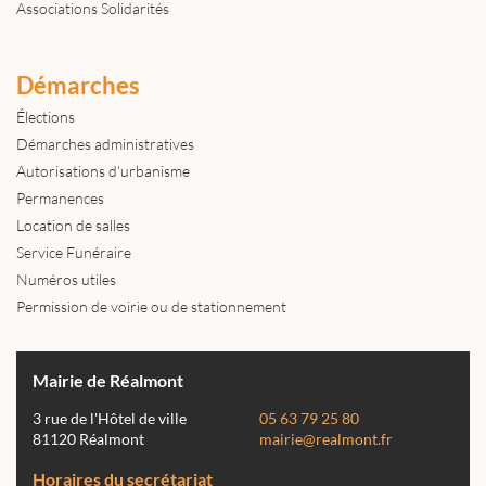
Associations Solidarités
Démarches
Élections
Démarches administratives
Autorisations d'urbanisme
Permanences
Location de salles
Service Funéraire
Numéros utiles
Permission de voirie ou de stationnement
Mairie de Réalmont
3 rue de l'Hôtel de ville
05 63 79 25 80
81120 Réalmont
mairie@realmont.fr
Horaires du secrétariat