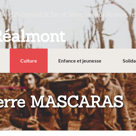
8h - 12h (ouvert le 1er et 3ème samedi du mois, fe
Réalmont
Culture
Enfance et jeunesse
Solida
Pierre MASCARAS
:
ierre MASCARAS