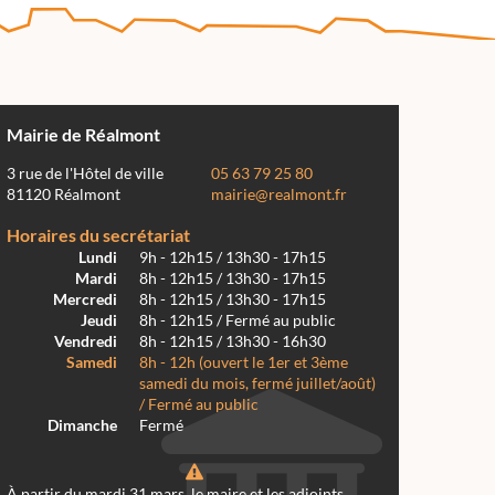
Mairie de Réalmont
3 rue de l'Hôtel de ville
05 63 79 25 80
81120 Réalmont
mairie@realmont.fr
Horaires du secrétariat
Lundi
9h - 12h15 / 13h30 - 17h15
Mardi
8h - 12h15 / 13h30 - 17h15
Mercredi
8h - 12h15 / 13h30 - 17h15
Jeudi
8h - 12h15 / Fermé au public
Vendredi
8h - 12h15 / 13h30 - 16h30
Samedi
8h - 12h (ouvert le 1er et 3ème
samedi du mois, fermé juillet/août)
/ Fermé au public
Dimanche
Fermé
À partir du mardi 31 mars, le maire et les adjoints