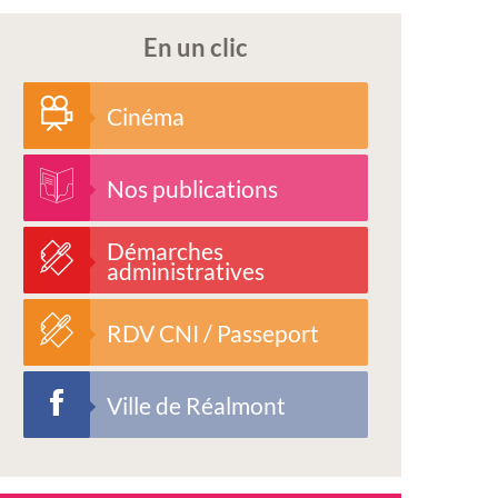
En un clic
Cinéma
Nos publications
Démarches
administratives
RDV CNI / Passeport
Ville de Réalmont