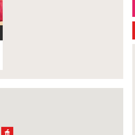
Exposition
Petite Ville de Demain
Réal'Art 2026 -
Signature de l'avenant
 peintures,
convention Petite Vill