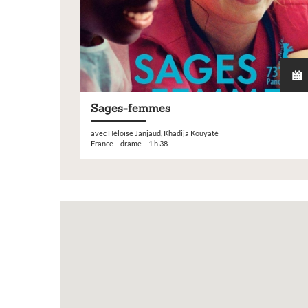
Sages-femmes
avec Héloïse Janjaud, Khadija Kouyaté
France – drame – 1 h 38
Inscription 
exposition de