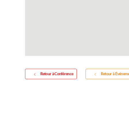
sculptures e
Vous souhaitez expos
exposition annuelle 
Retour à Conférence
Retour à Événem