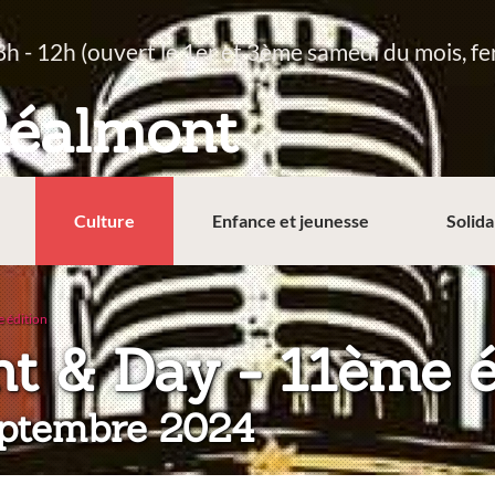
8h - 12h (ouvert le 1er et 3ème samedi du mois, fe
Réalmont
Culture
Enfance et jeunesse
Solida
 édition
t & Day - 11ème é
septembre 2024