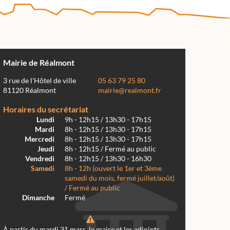
Mairie de Réalmont
3 rue de l'Hôtel de ville
05 63 79 25 80
81120 Réalmont
mairie@realmont.fr
Horaires du secrétariat
Lundi
9h - 12h15 / 13h30 - 17h15
Mardi
8h - 12h15 / 13h30 - 17h15
Mercredi
8h - 12h15 / 13h30 - 17h15
Jeudi
8h - 12h15 / Fermé au public
Vendredi
8h - 12h15 / 13h30 - 16h30
Samedi
8h - 12h (ouvert le 1er et 3ème
samedi du mois, fermé juillet/août)
/ Fermé au public
Dimanche
Fermé
À partir du mardi 31 mars, le maire et les adjoints