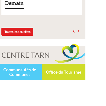
Liste des tarifs 2026 des servic
délibération du conseil munici
2025
Toutes les actualités
CENTRE TARN
Communautés de
Office du Tourisme
Communes