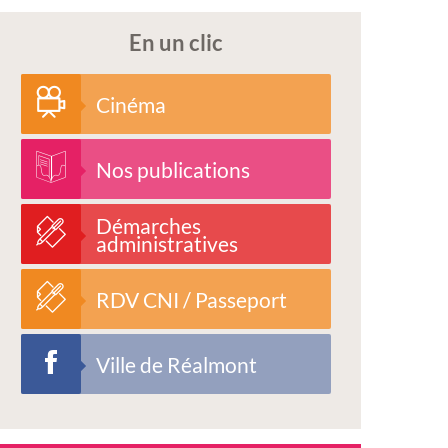
En un clic
Cinéma
Nos publications
Démarches
administratives
RDV CNI / Passeport
Ville de Réalmont