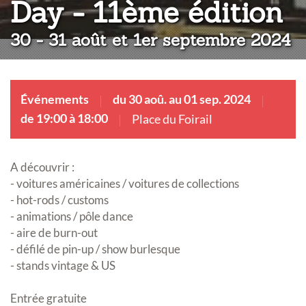
:
Day - 11ème édition
30 - 31 août et 1er septembre 2024
Événements
du 30 aoû. au 01 sep. 2024
de 19:00 à 18:00
Place du Foirail
A découvrir :
- voitures américaines / voitures de collections
- hot-rods / customs
- animations / pôle dance
- aire de burn-out
- défilé de pin-up / show burlesque
- stands vintage & US
Entrée gratuite