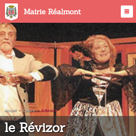
Aller
au
Mairie Réalmont
contenu
principal
Accueil
Culture
le Révizor
:
le Révizor