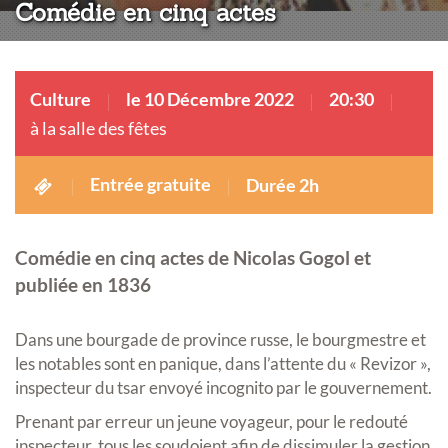
Comédie en cinq actes
Culture
le 10 Décembre 2022
20:30
à la salle des fêtes
Entrée gratuite
Durée 2h
Comédie en cinq actes de Nicolas Gogol et
publiée en 1836
Dans une bourgade de province russe, le bourgmestre et
les notables sont en panique, dans l’attente du « Revizor »,
inspecteur du tsar envoyé incognito par le gouvernement.
Prenant par erreur un jeune voyageur, pour le redouté
inspecteur, tous les soudoient afin de dissimuler la gestion