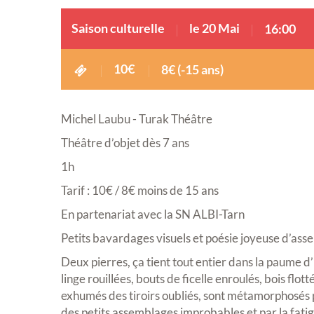
Saison culturelle
le 20 Mai
16:00
10€
8€ (-15 ans)
Michel Laubu - Turak Théâtre
Théâtre d’objet dès 7 ans
1h
Tarif : 10€ / 8€ moins de 15 ans
En partenariat avec la SN ALBI-Tarn
Petits bavardages visuels et poésie joyeuse d’as
Deux pierres, ça tient tout entier dans la paume d’
linge rouillées, bouts de ficelle enroulés, bois flo
exhumés des tiroirs oubliés, sont métamorphosés p
des petits assemblages improbables et par la fati