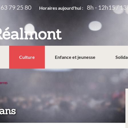
 63 79 25 80
8h - 12h15 / 13
Horaires aujourd'hui :
Réalmont
Culture
Enfance et jeunesse
Solida
erres
 ans