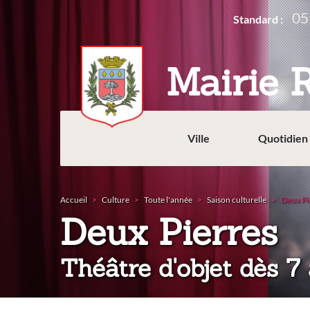
Aller
05
Standard :
au
contenu
principal
Mairie 
Ville
Quotidien
Accueil
Culture
Toute l'année
Saison culturelle
Deux Pi
:
Deux Pierres
Théâtre d'objet dès 7