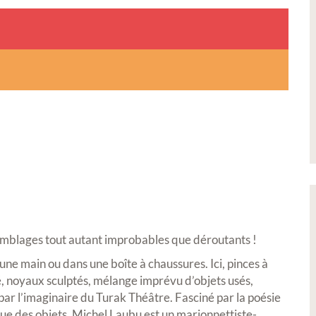
semblages tout autant improbables que déroutants !
une main ou dans une boîte à chaussures. Ici, pinces à
tté, noyaux sculptés, mélange imprévu d’objets usés,
ar l’imaginaire du Turak Théâtre. Fasciné par la poésie
gue des objets, Michel Laubu est un marionnettiste-