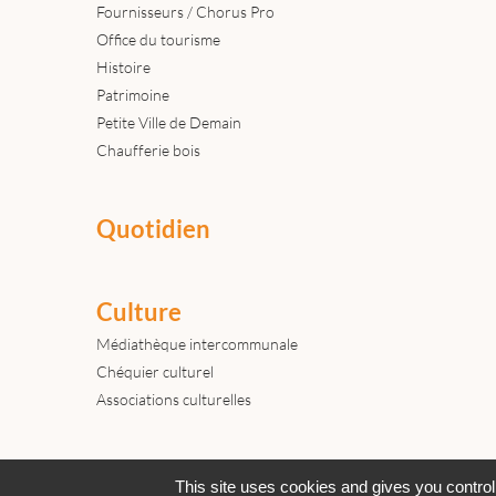
Fournisseurs / Chorus Pro
Office du tourisme
Histoire
Patrimoine
Petite Ville de Demain
Chaufferie bois
Quotidien
Culture
Médiathèque intercommunale
Chéquier culturel
Associations culturelles
Actualités
Archives
Agenda
This site uses cookies and gives you control