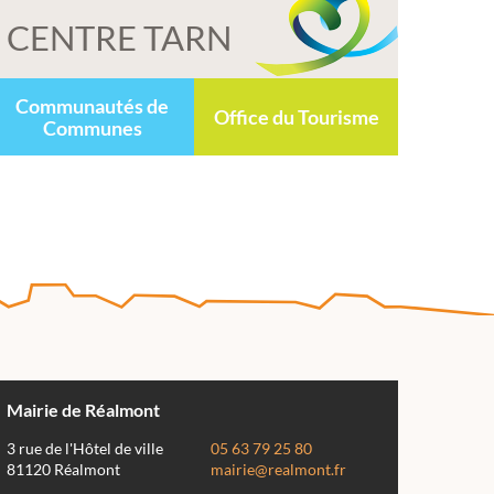
CENTRE TARN
Communautés de
Office du Tourisme
Communes
Mairie de Réalmont
3 rue de l'Hôtel de ville
05 63 79 25 80
81120 Réalmont
mairie@realmont.fr