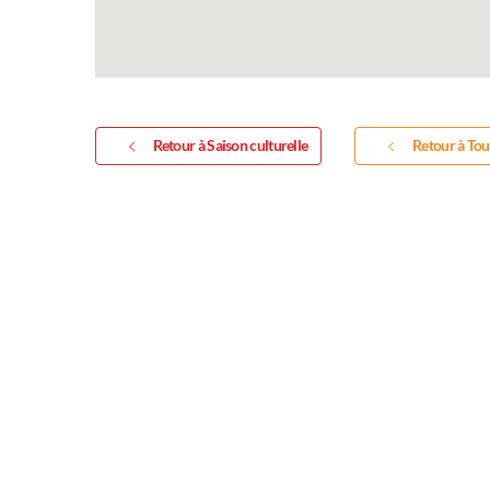
Expositi
Retour à Saison culturelle
Retour à Tou
Inscription Réal'
exposition de pei
sculptures et pho
Vous souhaitez exposer vos 
exposition annuelle ?