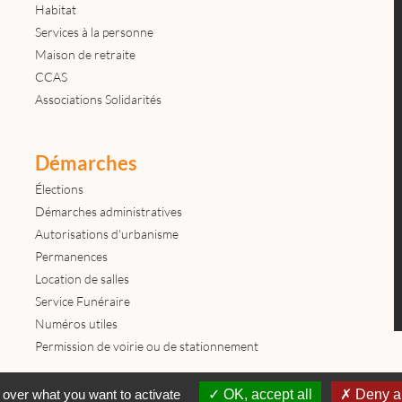
Habitat
Services à la personne
Maison de retraite
CCAS
Associations Solidarités
Démarches
Élections
Démarches administratives
Autorisations d'urbanisme
Permanences
Location de salles
Service Funéraire
Numéros utiles
Permission de voirie ou de stationnement
Contactez-nous
Mentions légales
© tous droits réservés Mairie de
 over what you want to activate
OK, accept all
Deny al