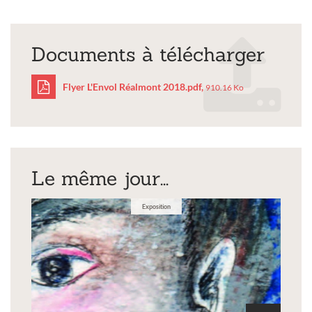
Documents à télécharger
Flyer L'Envol Réalmont 2018.pdf,
910.16 Ko
Flyer
L'Envol
Le même jour...
Réalmont
2018.pdf
Exposition