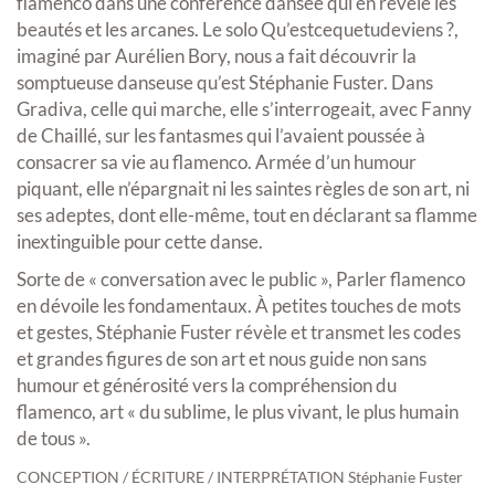
flamenco dans une conférence dansée qui en révèle les
beautés et les arcanes. Le solo Qu’estcequetudeviens ?,
imaginé par Aurélien Bory, nous a fait découvrir la
somptueuse danseuse qu’est Stéphanie Fuster. Dans
Gradiva, celle qui marche, elle s’interrogeait, avec Fanny
de Chaillé, sur les fantasmes qui l’avaient poussée à
consacrer sa vie au flamenco. Armée d’un humour
piquant, elle n’épargnait ni les saintes règles de son art, ni
ses adeptes, dont elle-même, tout en déclarant sa flamme
inextinguible pour cette danse.
Sorte de « conversation avec le public », Parler flamenco
en dévoile les fondamentaux. À petites touches de mots
et gestes, Stéphanie Fuster révèle et transmet les codes
et grandes figures de son art et nous guide non sans
humour et générosité vers la compréhension du
flamenco, art « du sublime, le plus vivant, le plus humain
de tous ».
CONCEPTION / ÉCRITURE / INTERPRÉTATION Stéphanie Fuster