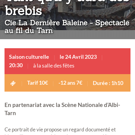
:
brebis
Cie La Dernière Baleine - Spectacle
au fil du Tarn
Saison culturelle
le 24 Avril 2023
20:30
à la salle des fêtes
Tarif 10€
-12 ans 7€
Durée : 1h10
En partenariat avec la Scène Nationale d’Albi-
Tarn
Ce portrait de vie propose un regard documenté et