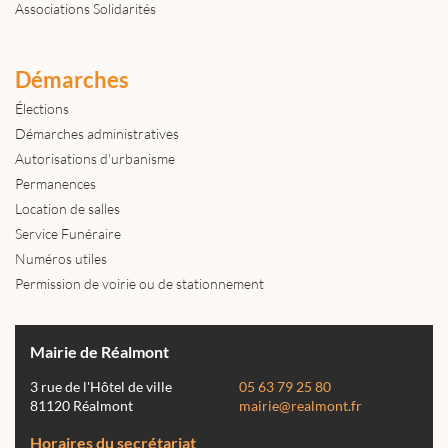
Associations Solidarités
Démarches
Élections
Démarches administratives
Autorisations d'urbanisme
Permanences
Location de salles
Service Funéraire
Numéros utiles
Permission de voirie ou de stationnement
Mairie de Réalmont
3 rue de l'Hôtel de ville
05 63 79 25 80
81120 Réalmont
mairie@realmont.fr
Horaires du secrétariat