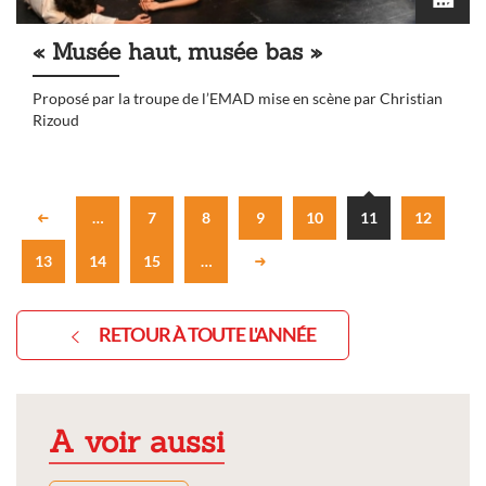
« Musée haut, musée bas »
Proposé par la troupe de l’EMAD mise en scène par Christian
Rizoud
…
7
8
9
10
11
12
13
14
15
…
RETOUR À TOUTE L'ANNÉE
A voir aussi