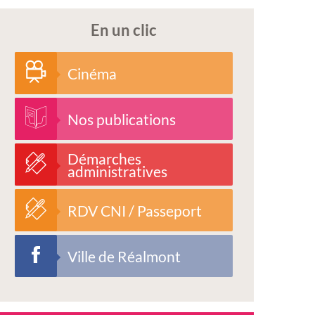
En un clic
Cinéma
Nos publications
Démarches
administratives
RDV CNI / Passeport
Ville de Réalmont