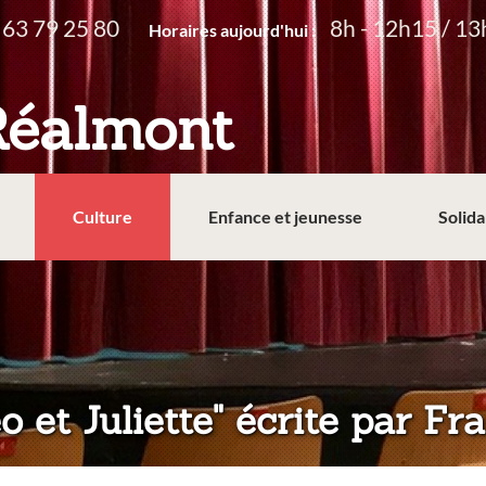
 63 79 25 80
8h - 12h15 / 13
Horaires aujourd'hui :
Réalmont
Culture
Enfance et jeunesse
Solida
 et Juliette" écrite par Fr