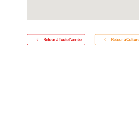
Retour à Toute l'année
Retour à Cultur
Exposition
Inscription Réal'Art 2
exposition de peinture