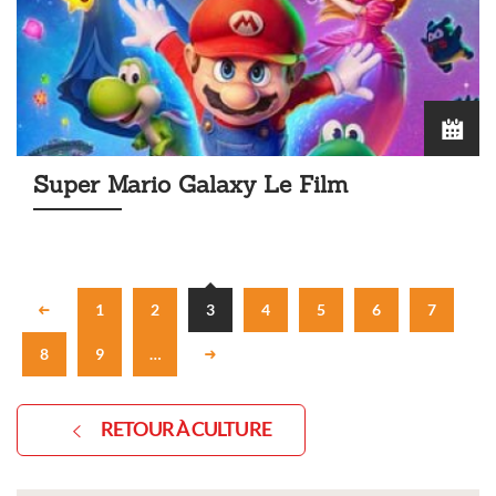
Super Mario Galaxy Le Film
1
2
3
4
5
6
7
8
9
…
RETOUR À CULTURE