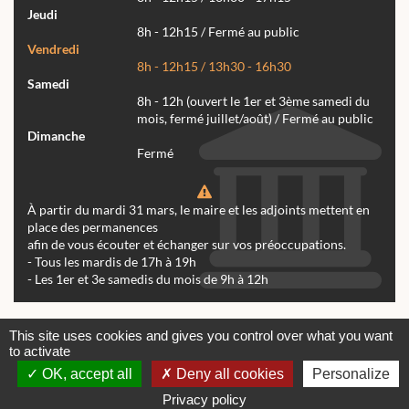
Jeudi
8h - 12h15 / Fermé au public
Vendredi
8h - 12h15 / 13h30 - 16h30
Samedi
8h - 12h (ouvert le 1er et 3ème samedi du
mois, fermé juillet/août) / Fermé au public
Dimanche
Fermé
À partir du mardi 31 mars, le maire et les adjoints mettent en
place des permanences
afin de vous écouter et échanger sur vos préoccupations.
- Tous les mardis de 17h à 19h
- Les 1er et 3e samedis du mois de 9h à 12h
Actualités
Archives
Agenda
This site uses cookies and gives you control over what you want
to activate
Contactez-nous
Mentions légales
OK, accept all
Deny all cookies
Personalize
© tous droits réservés Mairie de Réalmont 2024 -
Conception & Réalisation Web RK Création
Privacy policy