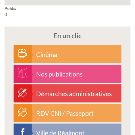
Poids:
0
En un clic
Cinéma
Nos publications
Démarches administratives
RDV CNI / Passeport
Ville de Réalmont