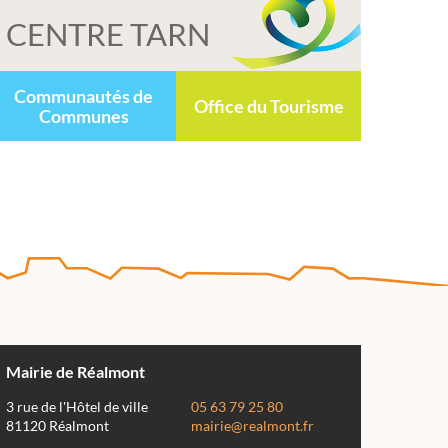
CENTRE TARN
Communautés de
Office du Tourisme
Communes
Mairie de Réalmont
3 rue de l'Hôtel de ville
05 63 79 25 80
81120 Réalmont
mairie@realmont.fr