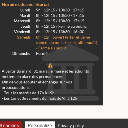
Horaires du secrétariat
Lundi
9h - 12h15 / 13h30 - 17h15
Mardi
8h - 12h15 / 13h30 - 17h15
Mercredi
8h - 12h15 / 13h30 - 17h15
Jeudi
8h - 12h15 / Fermé au public
Vendredi
8h - 12h15 / 13h30 - 16h30
Samedi
8h - 12h (ouvert le 1er et 3ème
samedi du mois, fermé juillet/août)
/ Fermé au public
Dimanche
Fermé
À partir du mardi 31 mars, le maire et les adjoints
mettent en place des permanences
afin de vous écouter et échanger sur vos
préoccupations.
- Tous les mardis de 17h à 19h
- Les 1er et 3e samedis du mois de 9h à 12h
 Réalmont 2024 -
Conception & Réalisation Web RK Création
l cookies
Personalize
Privacy policy