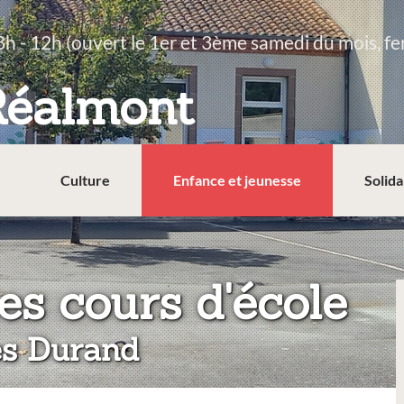
8h - 12h (ouvert le 1er et 3ème samedi du mois, fe
Réalmont
Culture
Enfance et jeunesse
Solida
:
es cours d'école
es Durand