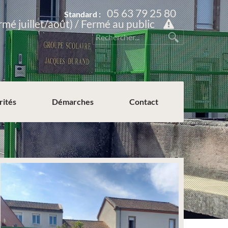
05 63 79 25 80
Standard :
rmé juillet/août) / Fermé au public
rités
Démarches
Contact
Permission de voirie ou de stationnement