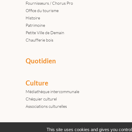
Fournisseurs / Chorus Pro
Office du tourisme
Histoire
Patrimoine
Petite Ville de Demain
Chaufferie bois
Quotidien
Culture
Médiathèque intercommunale
Chéquier culturel
Associations culturelles
Actualités
Archives
Agenda
This site uses cookies and gives you control