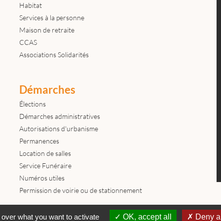
Habitat
Services à la personne
Maison de retraite
CCAS
Associations Solidarités
Démarches
Élections
Démarches administratives
Autorisations d'urbanisme
Permanences
Location de salles
Service Funéraire
Numéros utiles
Permission de voirie ou de stationnement
Contactez-nous
Mentions légales
© tous droits réservés Mairie de
 over what you want to activate
OK, accept all
Deny al