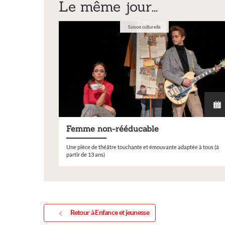
Le même jour...
Saison culturelle
Femme non-rééducable
Une pièce de théâtre touchante et émouvante adaptée à tous (à
partir de 13 ans)
Retour à Enfance et jeunesse