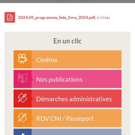
2024.09_programme_fete_livre_2024.pdf,
3.15 Mo
En un clic
Cinéma
Nos publications
Démarches administratives
RDV CNI / Passeport