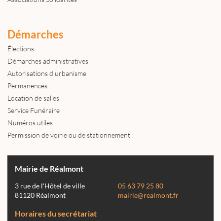
Démarches
Élections
Démarches administratives
Autorisations d'urbanisme
Permanences
Location de salles
Service Funéraire
Numéros utiles
Permission de voirie ou de stationnement
Mairie de Réalmont
3 rue de l'Hôtel de ville
05 63 79 25 80
81120 Réalmont
mairie@realmont.fr
Horaires du secrétariat