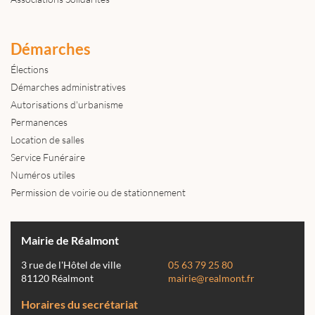
Démarches
Élections
Démarches administratives
Autorisations d'urbanisme
Permanences
Location de salles
Service Funéraire
Numéros utiles
Permission de voirie ou de stationnement
Mairie de Réalmont
3 rue de l'Hôtel de ville
05 63 79 25 80
81120 Réalmont
mairie@realmont.fr
Horaires du secrétariat