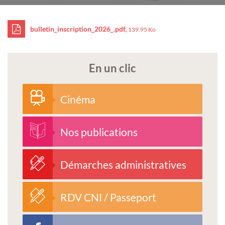
bulletin_inscription_2026_.pdf,
139.95 Ko
En un clic
Cinéma
Nos publications
Démarches administratives
RDV CNI / Passeport